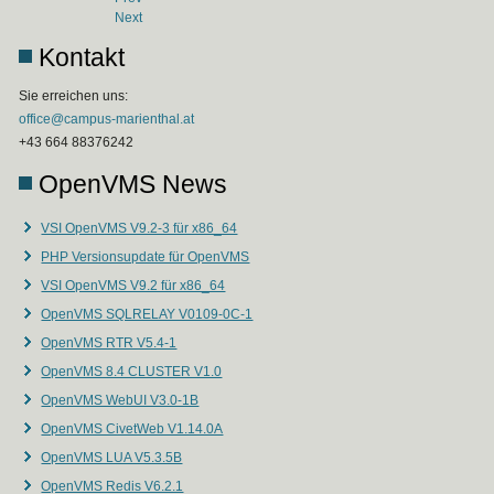
Next
Kontakt
Sie erreichen uns:
office@campus-marienthal.at
+43 664 88376242
OpenVMS News
VSI OpenVMS V9.2-3 für x86_64
PHP Versionsupdate für OpenVMS
VSI OpenVMS V9.2 für x86_64
OpenVMS SQLRELAY V0109-0C-1
OpenVMS RTR V5.4-1
OpenVMS 8.4 CLUSTER V1.0
OpenVMS WebUI V3.0-1B
OpenVMS CivetWeb V1.14.0A
OpenVMS LUA V5.3.5B
OpenVMS Redis V6.2.1