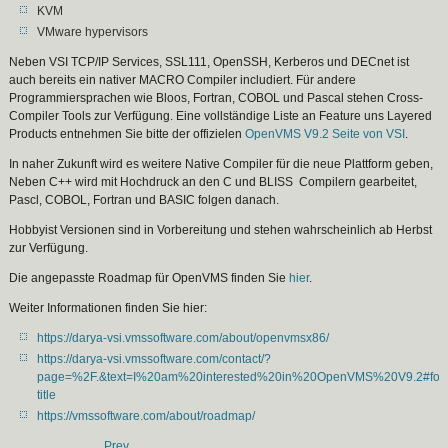
KVM
VMware hypervisors
Neben VSI TCP/IP Services, SSL111, OpenSSH, Kerberos und DECnet ist
auch bereits ein nativer MACRO Compiler includiert. Für andere
Programmiersprachen wie Bloos, Fortran, COBOL und Pascal stehen Cross-
Compiler Tools zur Verfügung. Eine vollständige Liste an Feature uns Layered
Products entnehmen Sie bitte der offizielen
OpenVMS V9.2 Seite von VSI
.
In naher Zukunft wird es weitere Native Compiler für die neue Plattform geben,
Neben C++ wird mit Hochdruck an den C und BLISS Compilern gearbeitet,
Pascl, COBOL, Fortran und BASIC folgen danach.
Hobbyist Versionen sind in Vorbereitung und stehen wahrscheinlich ab Herbst
zur Verfügung.
Die angepasste Roadmap für OpenVMS finden Sie
hier
.
Weiter Informationen finden Sie hier:
https://darya-vsi.vmssoftware.com/about/openvmsx86/
https://darya-vsi.vmssoftware.com/contact/?
page=%2F.&text=I%20am%20interested%20in%20OpenVMS%20V9.2#for
title
https://vmssoftware.com/about/roadmap/
Prev