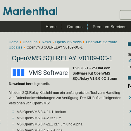
Home
Campus
Premium Services
Home
Über uns
News
OpenVMS News
OpenVMS Software
Updates
OpenVMS SQLRELAY V0109-0C-1
Si
OpenVMS SQLRELAY V0109-0C-1
o
+
15.6.2021 - VSI hat den
Software Kit OpenVMS
SQLRelay V1.9.0-0C-1 zum
Download bereit gestellt.
Mit dem SQLRelay Kit steht nun ein umfangreiches Tool zum Handling
von Datenbankverbindungen zur Verfügung. Der Kit läuft auf folgenden
Versionen von OpenVMS:
VSI OpenVMS 8.4-1H1 Itanium
VSI OpenVMS 8.4-2 Itanium
r
VSI OpenVMS 8.4-2L1 Itanium und Alpha
VSI OpenVMS 8.4.2L2 Alpha