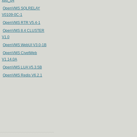
x86_64
OpenVMS SQLRELAY
V0109-0C-1
OpenVMS RTR V5.4-1
OpenVMS 8.4 CLUSTER
V1.0
OpenVMS WebUI V3.0-1B
OpenVMS CivetWeb
V1.14.0A
OpenVMS LUA V5.3.5B
OpenVMS Redis V6.2.1