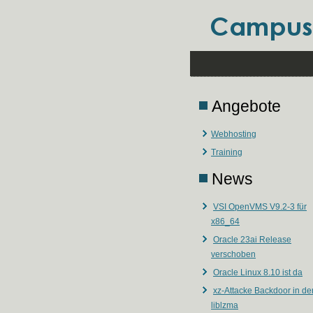
Angebote
Webhosting
Training
News
VSI OpenVMS V9.2-3 für
x86_64
Oracle 23ai Release
verschoben
Oracle Linux 8.10 ist da
xz-Attacke Backdoor in de
liblzma