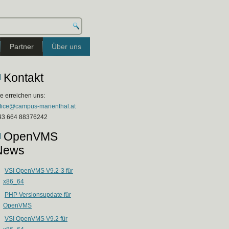
Partner
Über uns
Kontakt
e erreichen uns:
ffice@campus-marienthal.at
43 664 88376242
OpenVMS
News
VSI OpenVMS V9.2-3 für
x86_64
PHP Versionsupdate für
OpenVMS
VSI OpenVMS V9.2 für