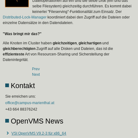
Dateioperationen auf ein und die selbe Disk (ein und das
selbe Filesystem) gleichzeitig durchführen. Es kommt dabei
keinerlei "Fileserving"-Funktionalität zum Einsatz. Der
Distributed-Lock-Manager
koordiniert dabei den Zugriff auf die Dateien oder
einzelne Datensätze in den Datendateien.
"Was bringt mir das?"
Alle Knoten im Cluster haben
gleichzeitigen
,
gleichartigen
und
gleichberechtigten
Zugriff auf alle Disken und Dateien, das ist die
effizienteste
Art von Resourcen-Sharing und Sicherstellung der
Datenintegrität.
Prev
Next
Kontakt
Sie erreichen uns:
office@campus-marienthal.at
+43 664 88376242
OpenVMS News
VSI OpenVMS V9.2-3 für x86_64