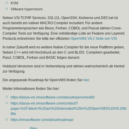
KVM
VMware hypervisors
Neben VSI TCP/IP Services, SSL111, OpenSSH, Kerberos und DECnet ist
auch bereits ein nativer MACRO Compiler includiert. Für andere
Programmiersprachen wie Bloos, Fortran, COBOL und Pascal stehen Cross-
Compiler Tools zur Verfügung. Eine vollständige Liste an Feature uns Layered
Products entnehmen Sie bitte der offizielen
OpenVMS V9.2 Seite von VSI
.
In naher Zukunft wird es weitere Native Compiler für die neue Plattform geben,
Neben C++ wird mit Hochdruck an den C und BLISS Compilern gearbeitet,
Pascl, COBOL, Fortran und BASIC folgen danach.
Hobbyist Versionen sind in Vorbereitung und stehen wahrscheinlich ab Herbst
zur Verfügung.
Die angepasste Roadmap für OpenVMS finden Sie
hier
.
Weiter Informationen finden Sie hier:
https://darya-vsi.vmssoftware.com/about/openvmsx86/
https://darya-vsi.vmssoftware.com/contact/?
page=%2F.&text=I%20am%20interested%20in%20OpenVMS%20V9.2#for
title
https://vmssoftware.com/about/roadmap/
Prev