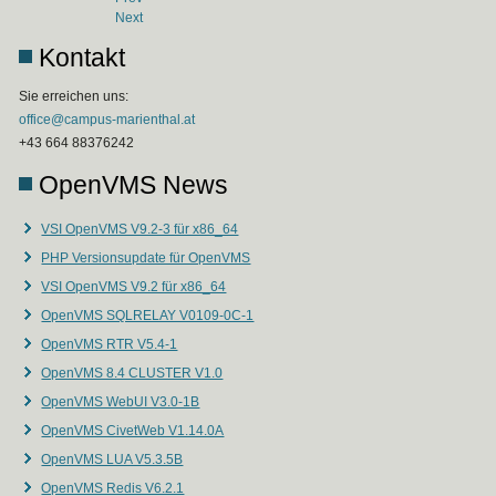
Next
Kontakt
Sie erreichen uns:
office@campus-marienthal.at
+43 664 88376242
OpenVMS News
VSI OpenVMS V9.2-3 für x86_64
PHP Versionsupdate für OpenVMS
VSI OpenVMS V9.2 für x86_64
OpenVMS SQLRELAY V0109-0C-1
OpenVMS RTR V5.4-1
OpenVMS 8.4 CLUSTER V1.0
OpenVMS WebUI V3.0-1B
OpenVMS CivetWeb V1.14.0A
OpenVMS LUA V5.3.5B
OpenVMS Redis V6.2.1