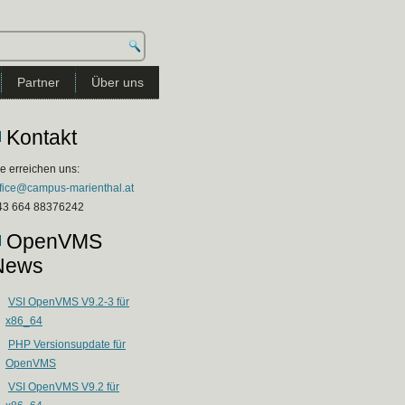
Partner
Über uns
Kontakt
e erreichen uns:
ffice@campus-marienthal.at
43 664 88376242
OpenVMS
News
VSI OpenVMS V9.2-3 für
x86_64
PHP Versionsupdate für
OpenVMS
VSI OpenVMS V9.2 für