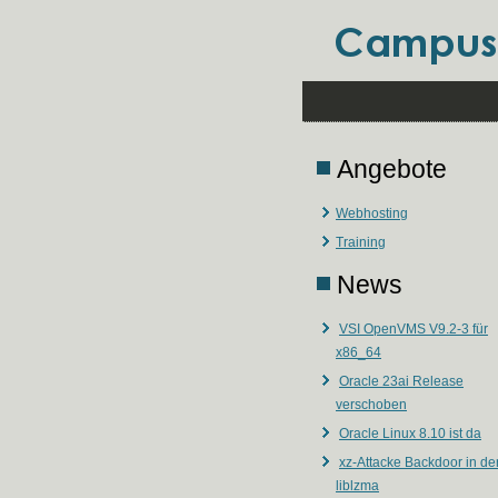
Angebote
Webhosting
Training
News
VSI OpenVMS V9.2-3 für
x86_64
Oracle 23ai Release
verschoben
Oracle Linux 8.10 ist da
xz-Attacke Backdoor in de
liblzma