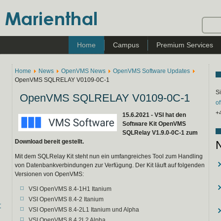
Home
Campus
Premium Services
Home
News
OpenVMS News
OpenVMS Software Updates
OpenVMS SQLRELAY V0109-0C-1
Si
OpenVMS SQLRELAY V0109-0C-1
o
+
15.6.2021 - VSI hat den
Software Kit OpenVMS
SQLRelay V1.9.0-0C-1 zum
Download bereit gestellt.
Mit dem SQLRelay Kit steht nun ein umfangreiches Tool zum Handling
von Datenbankverbindungen zur Verfügung. Der Kit läuft auf folgenden
Versionen von OpenVMS:
VSI OpenVMS 8.4-1H1 Itanium
VSI OpenVMS 8.4-2 Itanium
r
VSI OpenVMS 8.4-2L1 Itanium und Alpha
VSI OpenVMS 8.4.2L2 Alpha