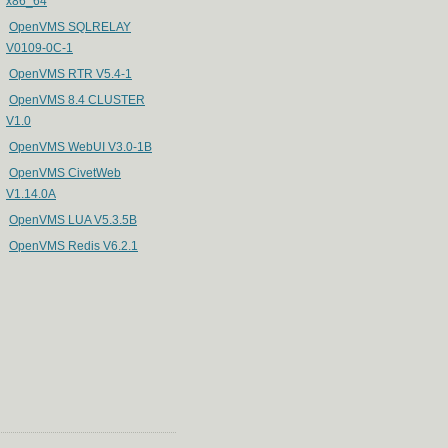
x86_64
OpenVMS SQLRELAY
V0109-0C-1
OpenVMS RTR V5.4-1
OpenVMS 8.4 CLUSTER
V1.0
OpenVMS WebUI V3.0-1B
OpenVMS CivetWeb
V1.14.0A
OpenVMS LUA V5.3.5B
OpenVMS Redis V6.2.1